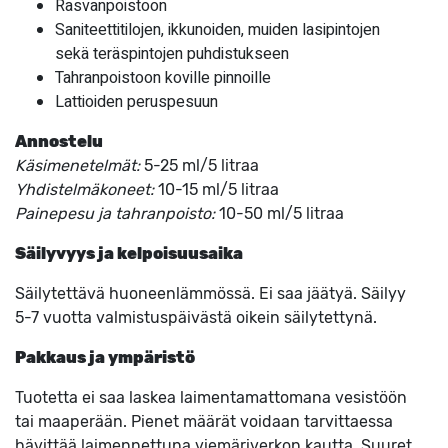
Rasvanpoistoon
Saniteettitilojen, ikkunoiden, muiden lasipintojen
sekä teräspintojen puhdistukseen
Tahranpoistoon koville pinnoille
Lattioiden peruspesuun
Annostelu
Käsimenetelmät:
5-25 ml/5 litraa
Yhdistelmäkoneet:
10-15 ml/5 litraa
Painepesu ja tahranpoisto:
10-50 ml/5 litraa
Säilyvyys ja kelpoisuusaika
Säilytettävä huoneenlämmössä. Ei saa jäätyä. Säilyy
5-7 vuotta valmistuspäivästä oikein säilytettynä.
Pakkaus ja ympäristö
Tuotetta ei saa laskea laimentamattomana vesistöön
tai maaperään. Pienet määrät voidaan tarvittaessa
hävittää laimennettuna viemäriverkon kautta. Suuret