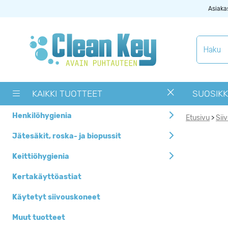
Asiaka
Tuotekategoriat
Käytetyt
siivouskoneet
KAIKKI TUOTTEET
SUOSIKK
Muut tuotteet
Henkilöhygienia
Etusivu
Sii
>
OUTLET -> Valitse
alta toimipaikka
Jätesäkit, roska- ja biopussit
Pyykinpesukoneet ja
Keittiöhygienia
kuivausrummut
Kertakäyttöastiat
Siivouskoneiden
tarvikkeet
Käytetyt siivouskoneet
Uutuudet
Muut tuotteet