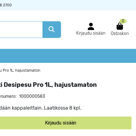
38 2700
0
Kirjaudu sisään
Ostoskori
u Pro 1L, hajustamaton
i Desipesu Pro 1L, hajustamaton
enumero:
1000000583
ään kappaleittain. Laatikossa 8 kpl.
Kirjaudu sisään