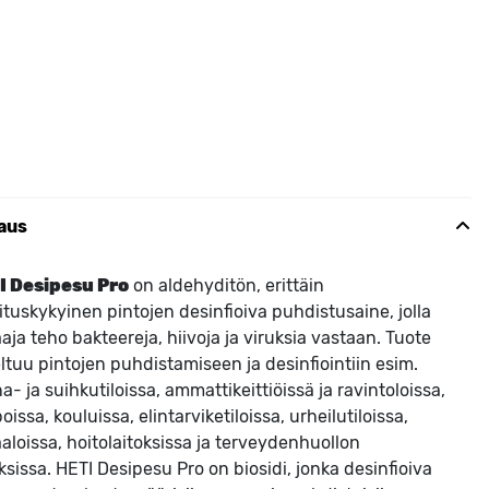
aus
I Desipesu Pro
on aldehyditön, erittäin
ituskykyinen pintojen desinfioiva puhdistusaine, jolla
aaja teho bakteereja, hiivoja ja viruksia vastaan. Tuote
ltuu pintojen puhdistamiseen ja desinfiointiin esim.
a- ja suihkutiloissa, ammattikeittiöissä ja ravintoloissa,
oissa, kouluissa, elintarviketiloissa, urheilutiloissa,
aaloissa, hoitolaitoksissa ja terveydenhuollon
oksissa. HETI Desipesu Pro on biosidi, jonka desinfioiva