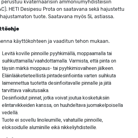
 perustuu kvaternäärisiin ammoniumyhdisteisiin
C). HETI Desipesu Prota on saatavana sekä hajustettu
 hajustamaton tuote. Saatavana myös 5L astiassa.
ttöohje
enna käyttökohteen ja vaaditun tehon mukaan.
Levitä koville pinnoille pyyhkimällä, moppaamalla tai
suihkuttamalla/vaahdottamalla. Varmista, että pinta on
täysin märkä moppaus- tai pyyhkimisvaiheen jälkeen.
Eläinlääketieteellistä pintadesinfiointia varten suihkuta
laimennettua tuotetta desinfioitavalle pinnalle ja jätä
tarvittava vaikutusaika.
Desinfioidut pinnat, jotka voivat joutua kosketuksiin
elintarvikkeiden kanssa, on huuhdeltava juomakelpoisella
vedellä.
Tuote ei sovellu linoleumille, vahatuille pinnoille,
eloksoidulle alumiinille eikä nikkeliyhdisteille.