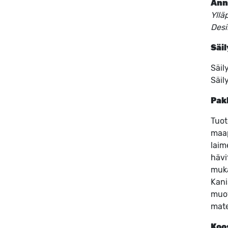
Ann
Yllä
Desi
Säil
Säil
Säil
Pak
Tuot
maap
laim
hävi
muka
Kani
muov
mate
Koo