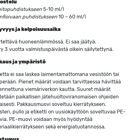
ostelu
pitopuhdistukseen
5-10 ml/l
nfioivaan puhdistukseen
10 – 60 ml/l
yvyys ja kelpoisuusaika
ytettävä huoneenlämmössä. Ei saa jäätyä.
yy 3 vuotta valmistuspäivästä oikein säilytettynä.
kaus ja ympäristö
etta ei saa laskea laimentamattomana vesistöön tai
erään. Pienet määrät voidaan tarvittaessa hävittää
ennettuna viemäriverkon kautta. Suuret määrät
tetään paikallisen jätehuoltoviranomaisen ohjeiden
isesti. Pakkausmuovi soveltuu kierrätykseen.
steri, pullo ja etiketti on uusiokäyttöön soveltuvaa PE-
ia. PE-muovi voidaan myös hyödyntää
riaalikierrätykseen sekä energiatuotannossa.
stumus