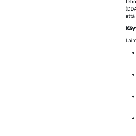
teho
(DDA
että
Käy
Laim