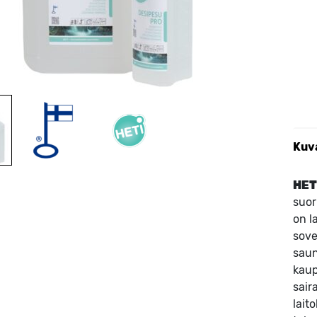
Kuv
HET
suor
on l
sove
saun
kaup
sair
lait