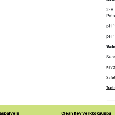
2-Am
Pota
pH 1
pH 1
Val
Suo
Käytt
Safe
Tuote
aspalvelu
Clean Key verkkokauppa