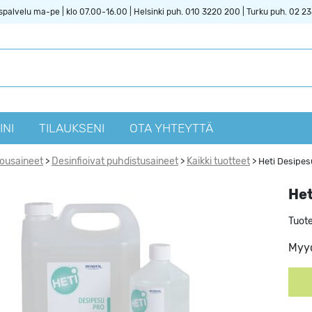
spalvelu ma-pe | klo 07.00-16.00 | Helsinki puh. 010 3220 200 | Turku puh. 02 2
INI
TILAUKSENI
OTA YHTEYTTÄ
vousaineet
Desinfioivat puhdistusaineet
Kaikki tuotteet
>
>
>
Heti Desipes
Het
Tuot
Myyd