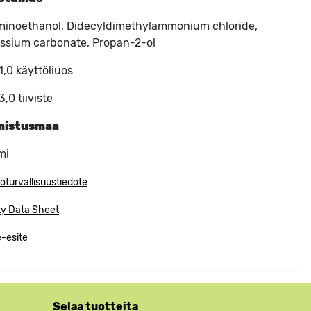
inoethanol, Didecyldimethylammonium chloride,
ssium carbonate, Propan-2-ol
1,0 käyttöliuos
3,0 tiiviste
mistusmaa
mi
öturvallisuustiedote
ty Data Sheet
-esite
Selaa tuotteita