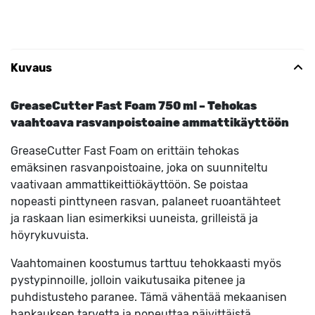
Kuvaus
GreaseCutter Fast Foam 750 ml – Tehokas
vaahtoava rasvanpoistoaine ammattikäyttöön
GreaseCutter Fast Foam on erittäin tehokas
emäksinen rasvanpoistoaine, joka on suunniteltu
vaativaan ammattikeittiökäyttöön. Se poistaa
nopeasti pinttyneen rasvan, palaneet ruoantähteet
ja raskaan lian esimerkiksi uuneista, grilleistä ja
höyrykuvuista.
Vaahtomainen koostumus tarttuu tehokkaasti myös
pystypinnoille, jolloin vaikutusaika pitenee ja
puhdistusteho paranee. Tämä vähentää mekaanisen
hankauksen tarvetta ja nopeuttaa päivittäistä