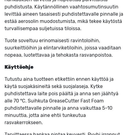
puhdistusta. Käytännöllinen vaahtosumutinsuutin
levittää aineen tasaisesti puhdistettavalle pinnalle ja
estää aerosolin muodostumista, mikä tekee käytöstä
turvallisempaa suljetuissa tiloissa.
Tuote soveltuu erinomaisesti ravintoloihin,
suurkeittiöihin ja elintarviketiloihin, joissa vaaditaan
nopeaa, luotettavaa ja tehokasta rasvanpoistoa.
Käyttöohje
Tutustu aina tuotteen etikettiin ennen käyttöä ja
käytä suojakäsineitä sekä suojalaseja. Kytke
puhdistettava laite pois päältä ja anna sen jäähtyä
alle 70 °C. Suihkuta GreaseCutter Fast Foam
puhdistettavalle pinnalle ja anna vaikuttaa 5–10
minuuttia, jotta aine ehtii tunkeutua
rasvakerrokseen.
Tarvittaessa hankaa pintaa kevyesti. Pyyhi irronnut