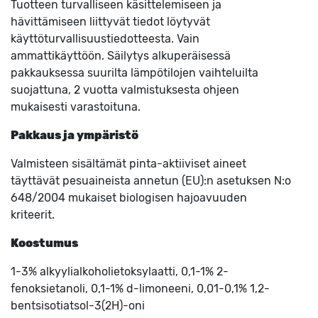
Tuotteen turvalliseen käsittelemiseen ja
hävittämiseen liittyvät tiedot löytyvät
käyttöturvallisuustiedotteesta. Vain
ammattikäyttöön. Säilytys alkuperäisessä
pakkauksessa suurilta lämpötilojen vaihteluilta
suojattuna, 2 vuotta valmistuksesta ohjeen
mukaisesti varastoituna.
Pakkaus ja ympäristö
Valmisteen sisältämät pinta-aktiiviset aineet
täyttävät pesuaineista annetun (EU):n asetuksen N:o
648/2004 mukaiset biologisen hajoavuuden
kriteerit.
Koostumus
1-3% alkyylialkoholietoksylaatti, 0,1-1% 2-
fenoksietanoli, 0,1-1% d-limoneeni, 0,01-0,1% 1,2-
bentsisotiatsol-3(2H)-oni