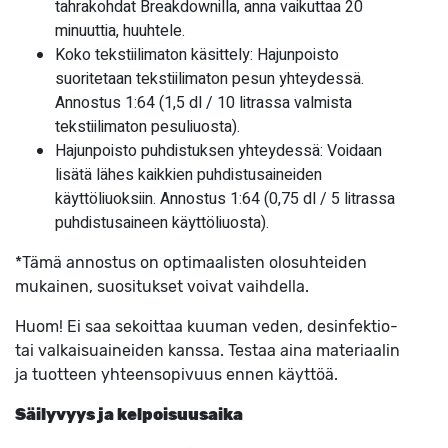
tahrakohdat Breakdownilla, anna vaikuttaa 20
minuuttia, huuhtele.
Koko tekstiilimaton käsittely: Hajunpoisto
suoritetaan tekstiilimaton pesun yhteydessä.
Annostus 1:64 (1,5 dl / 10 litrassa valmista
tekstiilimaton pesuliuosta).
Hajunpoisto puhdistuksen yhteydessä: Voidaan
lisätä lähes kaikkien puhdistusaineiden
käyttöliuoksiin. Annostus 1:64 (0,75 dl / 5 litrassa
puhdistusaineen käyttöliuosta).
*Tämä annostus on optimaalisten olosuhteiden
mukainen, suositukset voivat vaihdella.
Huom! Ei saa sekoittaa kuuman veden, desinfektio-
tai valkaisuaineiden kanssa. Testaa aina materiaalin
ja tuotteen yhteensopivuus ennen käyttöä.
Säilyvyys ja kelpoisuusaika