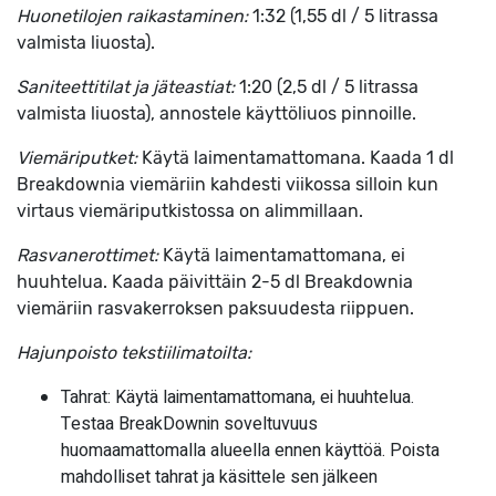
Huonetilojen raikastaminen:
1:32 (1,55 dl / 5 litrassa
valmista liuosta).
Saniteettitilat ja jäteastiat:
1:20 (2,5 dl / 5 litrassa
valmista liuosta), annostele käyttöliuos pinnoille.
Viemäriputket:
Käytä laimentamattomana. Kaada 1 dl
Breakdownia viemäriin kahdesti viikossa silloin kun
virtaus viemäriputkistossa on alimmillaan.
Rasvanerottimet:
Käytä laimentamattomana, ei
huuhtelua. Kaada päivittäin 2-5 dl Breakdownia
viemäriin rasvakerroksen paksuudesta riippuen.
Hajunpoisto tekstiilimatoilta:
Tahrat: Käytä laimentamattomana, ei huuhtelua.
Testaa BreakDownin soveltuvuus
huomaamattomalla alueella ennen käyttöä. Poista
mahdolliset tahrat ja käsittele sen jälkeen