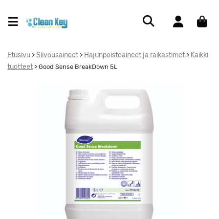
Etusivu
Siivousaineet
Hajunpoistoaineet ja raikastimet
Kaikki
>
>
>
tuotteet
>
Good Sense BreakDown 5L