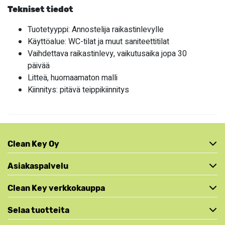
Tekniset tiedot
Tuotetyyppi: Annostelija raikastinlevylle
Käyttöalue: WC-tilat ja muut saniteettitilat
Vaihdettava raikastinlevy, vaikutusaika jopa 30
päivää
Litteä, huomaamaton malli
Kiinnitys: pitävä teippikiinnitys
Clean Key Oy
Asiakaspalvelu
Clean Key verkkokauppa
Selaa tuotteita