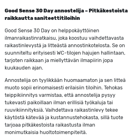
Good Sense 30 Day annostelija – Pitkäkestoista
raikkautta saniteettitiloihin
Good Sense 30 Day on helppokäyttöinen
ilmanraikastinratkaisu, joka koostuu vaihdettavasta
raikastinlevystä ja litteästä annostinkotelosta. Se on
suunniteltu erityisesti WC-tilojen hajujen hallintaan,
tarjoten raikkaan ja miellyttävän ilmapiirin jopa
kuukauden ajan.
Annostelija on tyylikkään huomaamaton ja sen litteä
muoto sopii erinomaisesti erilaisiin tiloihin. Tehokas
teippikiinnitys varmistaa, että annostelija pysyy
tukevasti paikoillaan ilman erillisiä työkaluja tai
ruuvikiinnityksiä. Vaihdettava raikastinlevy tekee
käytöstä kätevää ja kustannustehokasta, sillä tuote
tarjoaa pitkäkestoista raikastusta ilman
monimutkaisia huoltotoimenpiteitä.