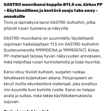
GASTRO muovikansi kuppiin Ø11,5 cm, kirkas PP
– Käytännöllinen ja kestävä suoja take away -
annoksille
Tiivis ja läpinäkyvä kansi GASTRO-kulhoihin, jotka
pitävät ruoan tuoreena ja näkyvillä
GASTRO-muovikansi on suunniteltu täydellisesti
sopimaan halkaisijaltaan 11,5 cm GASTRO-kulhoihin
(tuotenumeroilla 1999905766 ja 1999905767). Kirkas
PP-materiaali tarjoaa hyvän näkyvyyden annokseen,
mikä helpottaa ruoan tunnistamista ja lisää myyntiä.
Kansi istuu tiiviisti kulhoon, suojaten ruokaa
tehokkaasti kuljetuksen aikana. Polypropeeni on
kevyt mutta iskunkestävä materiaali, joka soveltuu
niin kuumille kuin kylmille ruoille. Kansi on helppo
avata ja sulkea, mikä tekee käyttökokemuksesta
sujuvan.