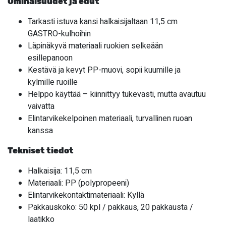
Ominaisuudet ja edut
Tarkasti istuva kansi halkaisijaltaan 11,5 cm
GASTRO-kulhoihin
Läpinäkyvä materiaali ruokien selkeään
esillepanoon
Kestävä ja kevyt PP-muovi, sopii kuumille ja
kylmille ruoille
Helppo käyttää – kiinnittyy tukevasti, mutta avautuu
vaivatta
Elintarvikekelpoinen materiaali, turvallinen ruoan
kanssa
Tekniset tiedot
Halkaisija: 11,5 cm
Materiaali: PP (polypropeeni)
Elintarvikekontaktimateriaali: Kyllä
Pakkauskoko: 50 kpl / pakkaus, 20 pakkausta /
laatikko