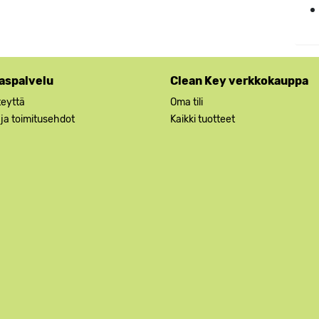
aspalvelu
Clean Key verkkokauppa
teyttä
Oma tili
 ja toimitusehdot
Kaikki tuotteet