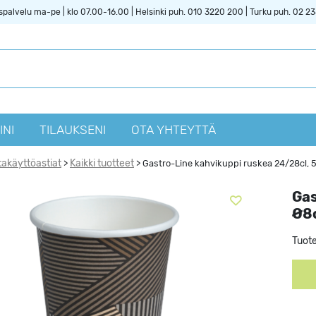
spalvelu ma-pe | klo 07.00-16.00 | Helsinki puh. 010 3220 200 | Turku puh. 02 2
INI
TILAUKSENI
OTA YHTEYTTÄ
takäyttöastiat
Kaikki tuotteet
>
>
Gastro-Line kahvikuppi ruskea 24/28cl,
Gas
Ø8
Tuot