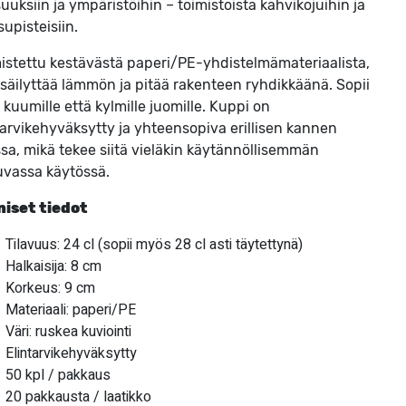
isuuksiin ja ympäristöihin – toimistoista kahvikojuihin ja
upisteisiin.
istettu kestävästä paperi/PE-yhdistelmämateriaalista,
 säilyttää lämmön ja pitää rakenteen ryhdikkäänä. Sopii
 kuumille että kylmille juomille. Kuppi on
tarvikehyväksytty ja yhteensopiva erillisen kannen
sa, mikä tekee siitä vieläkin käytännöllisemmän
kuvassa käytössä.
niset tiedot
Tilavuus: 24 cl (sopii myös 28 cl asti täytettynä)
Halkaisija: 8 cm
Korkeus: 9 cm
Materiaali: paperi/PE
Väri: ruskea kuviointi
Elintarvikehyväksytty
50 kpl / pakkaus
20 pakkausta / laatikko