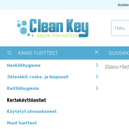
Asiaka
Tuotekategoriat
Käytetyt
siivouskoneet
KAIKKI TUOTTEET
SUOSIKK
Muut tuotteet
Henkilöhygienia
Etusivu
Ker
>
OUTLET -> Valitse
alta toimipaikka
Jätesäkit, roska- ja biopussit
Pyykinpesukoneet ja
Keittiöhygienia
kuivausrummut
Kertakäyttöastiat
Siivouskoneiden
tarvikkeet
Käytetyt siivouskoneet
Uutuudet
Muut tuotteet