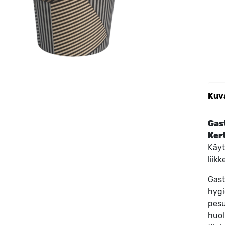
Kuv
Gas
Ker
Käyt
liikk
Gast
hygi
pesu
huol