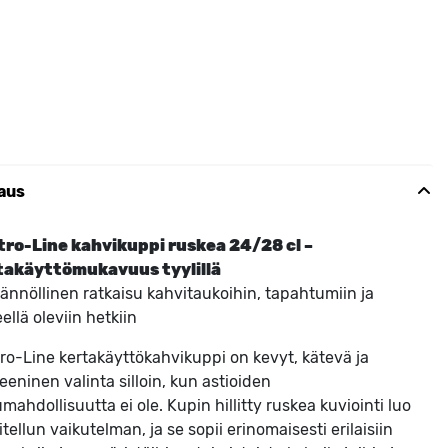
aus
tro-Line kahvikuppi ruskea 24/28 cl –
takäyttömukavuus tyylillä
ännöllinen ratkaisu kahvitaukoihin, tapahtumiin ja
eellä oleviin hetkiin
ro-Line kertakäyttökahvikuppi on kevyt, kätevä ja
eeninen valinta silloin, kun astioiden
mahdollisuutta ei ole. Kupin hillitty ruskea kuviointi luo
itellun vaikutelman, ja se sopii erinomaisesti erilaisiin