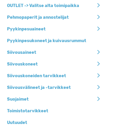
Siivousaineet
OUTLET -> Valitse alta toimipaikka
Siivousvälineet ja
Pehmopaperit ja annostelijat
-tarvikkeet
Pyykinpesuaineet
Pehmopaperit ja
annostelijat
Pyykinpesukoneet ja kuivausrummut
Jätesäkit, roska-
Siivousaineet
ja biopussit
Henkilöhygienia
Siivouskoneet
Keittiöhygienia
Siivouskoneiden tarvikkeet
Pyykinpesuaineet
Siivousvälineet ja -tarvikkeet
Siivouskoneet
Suojaimet
Suojaimet
Toimistotarvikkeet
Kertakäyttöastiat
Uutuudet
Toimistotarvikkeet