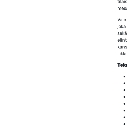
tila
mess
Valm
joka
sekä
elin
kans
liik
Tek