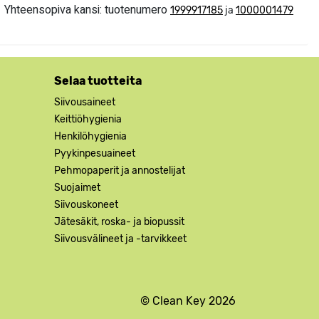
Yhteensopiva kansi: tuotenumero
1999917185
ja
1000001479
Selaa tuotteita
Siivousaineet
Keittiöhygienia
Henkilöhygienia
Pyykinpesuaineet
Pehmopaperit ja annostelijat
Suojaimet
Siivouskoneet
Jätesäkit, roska- ja biopussit
Siivousvälineet ja -tarvikkeet
© Clean Key 2026