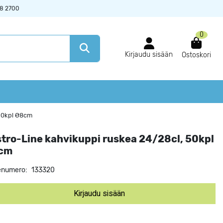
38 2700
0
Kirjaudu sisään
Ostoskori
 50kpl Ø8cm
tro-Line kahvikuppi ruskea 24/28cl, 50kpl
cm
enumero:
133320
Kirjaudu sisään