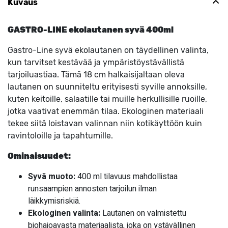
Kuvaus
GASTRO-LINE ekolautanen syvä 400ml
Gastro-Line syvä ekolautanen on täydellinen valinta,
kun tarvitset kestävää ja ympäristöystävällistä
tarjoiluastiaa. Tämä 18 cm halkaisijaltaan oleva
lautanen on suunniteltu erityisesti syville annoksille,
kuten keitoille, salaatille tai muille herkullisille ruoille,
jotka vaativat enemmän tilaa. Ekologinen materiaali
tekee siitä loistavan valinnan niin kotikäyttöön kuin
ravintoloille ja tapahtumille.
Ominaisuudet:
Syvä muoto:
400 ml tilavuus mahdollistaa
runsaampien annosten tarjoilun ilman
läikkymisriskiä.
Ekologinen valinta:
Lautanen on valmistettu
biohajoavasta materiaalista, joka on ystävällinen