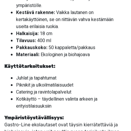
ympäristölle.
Kestävä rakenne:
Vaikka lautanen on
kertakäyttöinen, se on riittävän vahva kestämään
useita erilaisia ruokia.
Halkaisija:
18 cm
Tilavuus:
400 ml
Pakkauskoko:
50 kappaletta/pakkaus
Materiaali:
Ekologinen ja biohajoava
Käyttötarkoitukset:
Juhlat ja tapahtumat
Piknikit ja ulkoilmatilaisuudet
Catering ja ravintolapalvelut
Kotikäyttö – täydellinen valinta arkeen ja
erityistilaisuuksiin
Ympäristöystävällisyys:
Gastro-Line ekolautaset ovat täysin kierrätettäviä ja