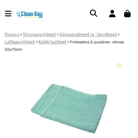
Etusivu
Siivouspyyhkeet
Siivousvälineet ja -tarvikkeet
>
>
>
Lattiapyyhkeet
Kaikki tuotteet
>
>
Froteeliina 2-puolinen, vihreä,
50x70cm