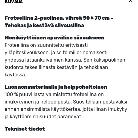
Kuvaus
Froteeliina 2-puolinen, vihreä 50 × 70 cm –
Tehokas ja kestävä siivousliina
Monikäyttöinen apuväline siivoukseen
Froteeliina on suunniteltu erityisesti
ylläpitosiivoukseen, ja se toimii erinomaisesti
yhdessä lattiankuivaimen kanssa. Sen kaksipuolinen
kudonta tekee liinasta kestävän ja tehokkaan
käytössä.
Luonnonmateriaalia ja helppohoitoinen
100 % puuvillasta valmistettu froteeliina on
imukykyinen ja helppo pestä. Suositellaan pestäväksi
ennen ensimmäistä käyttökertaa, jotta liinan imukyky
ja käyttöominaisuudet paranevat.
Tekniset tiedot