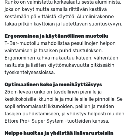
Runko on valmistettu korkealaatuisesta alumiinista,
joka on kevyt mutta samalla riittävän kestävä
kestämään päivittäistä käyttöä. Alumiinirakenne
takaa pitkän käyttöiän ja luotettavan suorituskyvyn.
Ergonominen ja käytännöllinen muotoilu
T-Bar-muotoilu mahdollistaa pesuliinojen helpon
vaihtamisen ja tasaisen puhdistustuloksen.
Ergonominen kahva mukautuu käteen, vähentäen
rasitusta ja lisäten käyttömukavuutta pitkissäkin
työskentelysessioissa.
Optimaalinen koko ja monikäyttöisyys
25 cm leveä runko on täydellinen pienille ja
keskikokoisille ikkunoille ja muille sileille pinnoille. Se
sopii erinomaisesti ikkunoiden, peilien ja muiden
tasojen puhdistamiseen, ja yhdistyy helposti muiden
Ettore Pro+ Super System -tuotteiden kanssa.
Helppo huoltaa ja yhdistää lisävarusteisiin