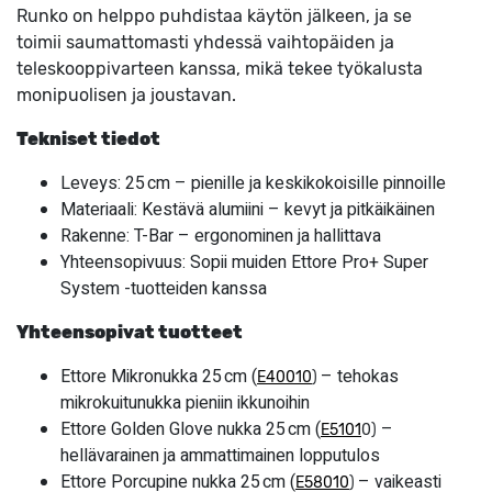
Runko on helppo puhdistaa käytön jälkeen, ja se
toimii saumattomasti yhdessä vaihtopäiden ja
teleskooppivarteen kanssa, mikä tekee työkalusta
monipuolisen ja joustavan.
Tekniset tiedot
Leveys: 25 cm – pienille ja keskikokoisille pinnoille
Materiaali: Kestävä alumiini – kevyt ja pitkäikäinen
Rakenne: T-Bar – ergonominen ja hallittava
Yhteensopivuus: Sopii muiden Ettore Pro+ Super
System -tuotteiden kanssa
Yhteensopivat tuotteet
Ettore Mikronukka 25 cm (
– tehokas
E40010
)
mikrokuitunukka pieniin ikkunoihin
Ettore Golden Glove nukka 25 cm (
–
E5101
0)
hellävarainen ja ammattimainen lopputulos
Ettore Porcupine nukka 25 cm (
– vaikeasti
E58010
)