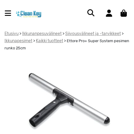
Etusivu
Ikkunanpesuvälineet
Siivousvälineet ja -tarvikkeet
>
>
>
Ikkunapesimet
Kaikki tuotteet
>
>
Ettore Pro+ Super System pesimen
runko 25cm