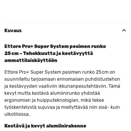
Kuvaus
Ettore Pro+ Super System pesimen runko
25 cm – Tehokkuutta ja kestävyyttä
ammattilaiskäyttöön
Ettore Pro+ Super System pesimen runko 25 cm on
suunniteltu tarjoamaan erinomaisen puhdistustehon
ja kestävyyden vaativiin ikkunanpesutehtäviin. Tämä
kevyt mutta kestävä alumiinirunko yhdistää
ergonomian ja huipputeknologian, mikä tekee
työskentelystä sujuvaa ja miellyttävää niin sisä- kuin
ulkotiloissa.
Kestävä ja kevyt alumiinirakenne