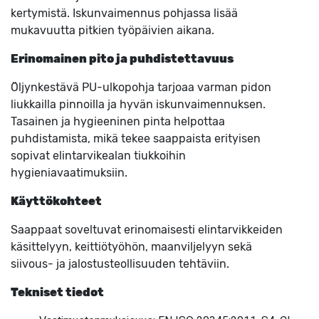
kertymistä. Iskunvaimennus pohjassa lisää
mukavuutta pitkien työpäivien aikana.
Erinomainen pito ja puhdistettavuus
Öljynkestävä PU-ulkopohja tarjoaa varman pidon
liukkailla pinnoilla ja hyvän iskunvaimennuksen.
Tasainen ja hygieeninen pinta helpottaa
puhdistamista, mikä tekee saappaista erityisen
sopivat elintarvikealan tiukkoihin
hygieniavaatimuksiin.
Käyttökohteet
Saappaat soveltuvat erinomaisesti elintarvikkeiden
käsittelyyn, keittiötyöhön, maanviljelyyn sekä
siivous- ja jalostusteollisuuden tehtäviin.
Tekniset tiedot