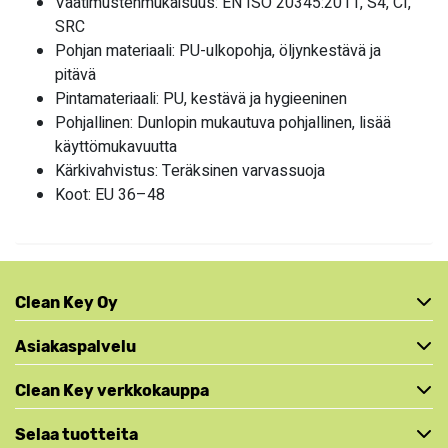
Vaatimustenmukaisuus: EN ISO 20345:2011, S4, CI,
SRC
Pohjan materiaali: PU-ulkopohja, öljynkestävä ja
pitävä
Pintamateriaali: PU, kestävä ja hygieeninen
Pohjallinen: Dunlopin mukautuva pohjallinen, lisää
käyttömukavuutta
Kärkivahvistus: Teräksinen varvassuoja
Koot: EU 36–48
Clean Key Oy
Asiakaspalvelu
Clean Key verkkokauppa
Selaa tuotteita