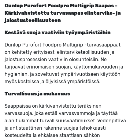
Dunlop Purofort Foodpro Multigrip Saapas –
Kärkivahvistettu turvasaapas elintarvike- ja
jalostusteollisuuteen
Kestävä suoja vaativiin työympäristöihin
Dunlop Purofort Foodpro Multigrip -turvasaappaat
on kehitetty erityisesti elintarviketeollisuuden ja
jalostusprosessien vaativiin olosuhteisiin. Ne
tarjoavat erinomaisen suojan, käyttömukavuuden ja
hygienian, ja soveltuvat ympärivuotiseen käyttöön
myös kosteissa ja öljyisissä ympäristöissä.
Turvallisuus ja mukavuus
Saappaissa on kärkivahvistettu teräksinen
varvassuoja, joka estää varvasvammoja ja täyttää
alan tiukimmat turvallisuusvaatimukset. Vedenpitävä
ja antistaattinen rakenne suojaa tehokkaasti
kosteudelta ja ehkäisee staattisen sähkön