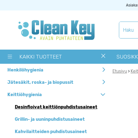
Asiaka
Tuotekategoriat
Käytetyt
siivouskoneet
KAIKKI TUOTTEET
SUOSIKK
Muut tuotteet
Henkilöhygienia
Etusivu
Kei
>
OUTLET -> Valitse
alta toimipaikka
Jätesäkit, roska- ja biopussit
Pyykinpesukoneet ja
Keittiöhygienia
kuivausrummut
Desinfioivat keittiönpuhdistusaineet
Siivouskoneiden
tarvikkeet
Grillin- ja uuninpuhdistusaineet
Uutuudet
Kahvilaitteiden puhdistusaineet