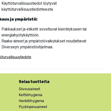
Käyttöturvallisuustiedot löytyvät
käyttöturvallisuustiedotteesta.
kaus ja ympäristö:
Pakkaukset ja etiketit soveltuvat kierrätykseen tai
energiahyötykäyttöön.
Raaka-aineet ja ympäristövaikutukset noudattavat
Diverseyn ympäristöohjelmaa.
öturvallisuustiedote
Selaa tuotteita
Siivousaineet
Keittiöhygienia
Henkilöhygienia
Pyykinpesuaineet