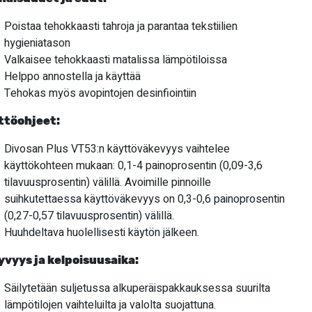
Poistaa tehokkaasti tahroja ja parantaa tekstiilien
hygieniatason
Valkaisee tehokkaasti matalissa lämpötiloissa
Helppo annostella ja käyttää
Tehokas myös avopintojen desinfiointiin
ttöohjeet:
Divosan Plus VT53:n käyttöväkevyys vaihtelee
käyttökohteen mukaan: 0,1-4 painoprosentin (0,09-3,6
tilavuusprosentin) välillä. Avoimille pinnoille
suihkutettaessa käyttöväkevyys on 0,3-0,6 painoprosentin
(0,27-0,57 tilavuusprosentin) välillä.
Huuhdeltava huolellisesti käytön jälkeen.
yvyys ja kelpoisuusaika:
Säilytetään suljetussa alkuperäispakkauksessa suurilta
lämpötilojen vaihteluilta ja valolta suojattuna.