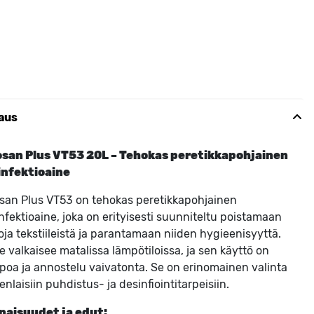
aus
osan Plus VT53 20L – Tehokas peretikkapohjainen
infektioaine
san Plus VT53 on tehokas peretikkapohjainen
nfektioaine, joka on erityisesti suunniteltu poistamaan
oja tekstiileistä ja parantamaan niiden hygieenisyyttä.
e valkaisee matalissa lämpötiloissa, ja sen käyttö on
poa ja annostelu vaivatonta. Se on erinomainen valinta
nlaisiin puhdistus- ja desinfiointitarpeisiin.
naisuudet ja edut: