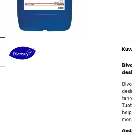
Kuv
Div
des
Divo
desi
tahr
Tuot
help
mone
Omi