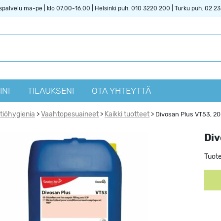
spalvelu ma-pe | klo 07.00-16.00 | Helsinki puh. 010 3220 200 | Turku puh. 02 2
INI
TILAUKSENI
OTA YHTEYTTÄ
ttiöhygienia
Vaahtopesuaineet
Kaikki tuotteet
>
>
>
Divosan Plus VT53, 20
Div
Tuot