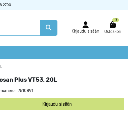
38 2700
0
Kirjaudu sisään
Ostoskori
L
osan Plus VT53, 20L
enumero:
7510891
Kirjaudu sisään