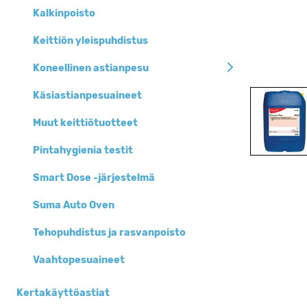
Siivousaineet
Kalkinpoisto
Siivousvälineet ja
Keittiön yleispuhdistus
-tarvikkeet
Koneellinen astianpesu
Pehmopaperit ja
annostelijat
Käsiastianpesuaineet
Jätesäkit, roska-
Muut keittiötuotteet
ja biopussit
Henkilöhygienia
Pintahygienia testit
Keittiöhygienia
Smart Dose -järjestelmä
Pyykinpesuaineet
Suma Auto Oven
Siivouskoneet
Tehopuhdistus ja rasvanpoisto
Suojaimet
Vaahtopesuaineet
Kertakäyttöastiat
Kertakäyttöastiat
Toimistotarvikkeet