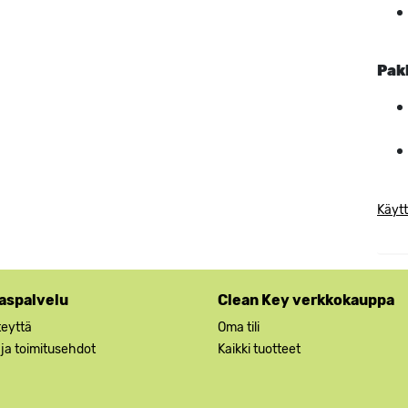
Pak
Käytt
aspalvelu
Clean Key verkkokauppa
teyttä
Oma tili
 ja toimitusehdot
Kaikki tuotteet