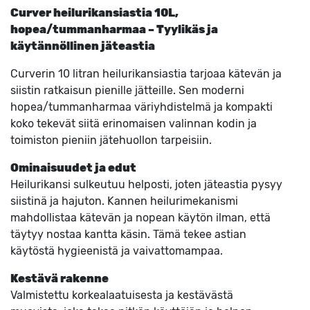
Curver heilurikansiastia 10L,
hopea/tummanharmaa – Tyylikäs ja
käytännöllinen jäteastia
Curverin 10 litran heilurikansiastia tarjoaa kätevän ja
siistin ratkaisun pienille jätteille. Sen moderni
hopea/tummanharmaa väriyhdistelmä ja kompakti
koko tekevät siitä erinomaisen valinnan kodin ja
toimiston pieniin jätehuollon tarpeisiin.
Ominaisuudet ja edut
Heilurikansi sulkeutuu helposti, joten jäteastia pysyy
siistinä ja hajuton. Kannen heilurimekanismi
mahdollistaa kätevän ja nopean käytön ilman, että
täytyy nostaa kantta käsin. Tämä tekee astian
käytöstä hygieenistä ja vaivattomampaa.
Kestävä rakenne
Valmistettu korkealaatuisesta ja kestävästä