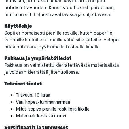
muovista, joka takaa pitkän käyttöiän ja helpon
puhdistettavuuden. Kansi istuu tiukasti paikoillaan,
mutta on silti helposti avattavissa ja suljettavissa.
Käyttöohje
Sopii erinomaisesti pienille roskille, kuten paperille,
vanhoille kuituille tai muille vähäisille jätteille. Helppo
pitää puhtaana pyyhkimällä kostealla liinalla.
Pakkaus ja ympäristötiedot
Pakkaus on valmistettu kierrätettävästä materiaalista
ja voidaan kierrättää jätehuollossa.
Tekniset tiedot
Tilavuus: 10 litraa
Väri: hopea/tummanharmaa
Mitat: sopiva pienille roskille ja tiloille
Materiaali: kestävä muovi
Sertifikaatit ja tunnukset