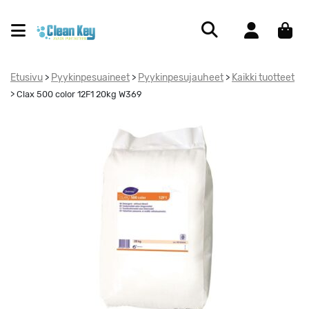
Etusivu
Pyykinpesuaineet
Pyykinpesujauheet
Kaikki tuotteet
>
>
>
>
Clax 500 color 12F1 20kg W369