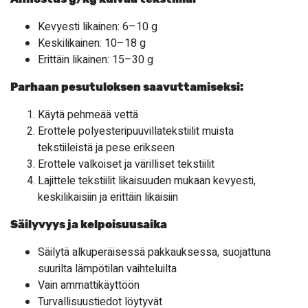
Kevyesti likainen: 6–10 g
Keskilikainen: 10–18 g
Erittäin likainen: 15–30 g
Parhaan pesutuloksen saavuttamiseksi:
Käytä pehmeää vettä
Erottele polyesteripuuvillatekstiilit muista
tekstiileistä ja pese erikseen
Erottele valkoiset ja värilliset tekstiilit
Lajittele tekstiilit likaisuuden mukaan kevyesti,
keskilikaisiin ja erittäin likaisiin
Säilyvyys ja kelpoisuusaika
Säilytä alkuperäisessä pakkauksessa, suojattuna
suurilta lämpötilan vaihteluilta
Vain ammattikäyttöön
Turvallisuustiedot löytyvät