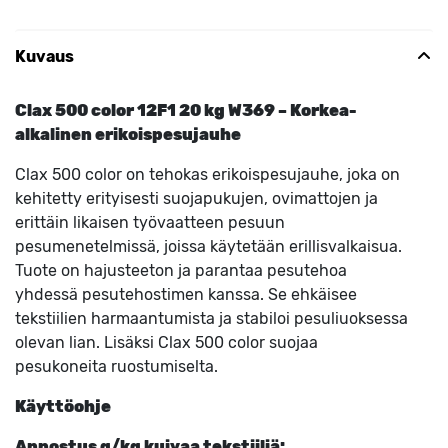
Kuvaus
Clax 500 color 12F1 20 kg W369 – Korkea-
alkalinen erikoispesujauhe
Clax 500 color on tehokas erikoispesujauhe, joka on
kehitetty erityisesti suojapukujen, ovimattojen ja
erittäin likaisen työvaatteen pesuun
pesumenetelmissä, joissa käytetään erillisvalkaisua.
Tuote on hajusteeton ja parantaa pesutehoa
yhdessä pesutehostimen kanssa. Se ehkäisee
tekstiilien harmaantumista ja stabiloi pesuliuoksessa
olevan lian. Lisäksi Clax 500 color suojaa
pesukoneita ruostumiselta.
Käyttöohje
Annostus g/kg kuivaa tekstiiliä: