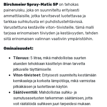
Birchmeier Spray-Matic 5P
on tehokas
paineruisku, joka on suunniteltu erityisesti
ammattilaisille, jotka tarvitsevat luotettavaa ja
tarkkaa suihkutusta eri puhdistustehtävissä.
Varustettuna kestäville viton-tiivisteille, tämä malli
tarjoaa erinomaisen tiiviyden ja kestävyyden, tehden
siitä erinomaisen valinnan vaativiin ympäristöihin.
Ominaisuudet:
Tilavuus:
5 litraa, mikä mahdollistaa suurten
alueiden tehokkaan käsittelyn ilman tarvetta
jatkuvalle täyttämiselle.
Viton-tiivisteet:
Erityisesti suunniteltu kestämään
kemikaaleja ja korkeita lämpötiloja, mikä varmistaa
pitkäikäisen ja luotettavan käytön.
Säätöventtiili:
Mahdollistaa suihku- ja
sumutusasetusten tarkemman säätämisen, jotta
voit räätälöidä suihkeen juuri tarpeidesi mukaan.