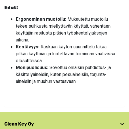
Edut:
Ergonominen muotoilu:
Mukautettu muotoilu
tekee suihkusta miellyttävän käyttää, vähentäen
käyttäjän rasitusta pitkien työskentelyjaksojen
aikana.
Kestävyys:
Raskaan käytön suunnittelu takaa
pitkän käyttöiän ja luotettavan toiminnan vaativissa
olosuhteissa.
Monipuolisuus:
Soveltuu erilaisiin puhdistus- ja
käsittelyaineisiin, kuten pesuaineisiin, torjunta-
aineisiin ja muuhun vastaavaan.
Clean Key Oy