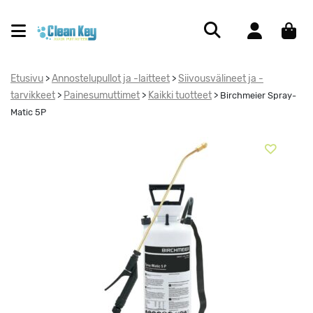
Etusivu
Annostelupullot ja -laitteet
Siivousvälineet ja -
>
>
tarvikkeet
Painesumuttimet
Kaikki tuotteet
>
>
>
Birchmeier Spray-
Matic 5P