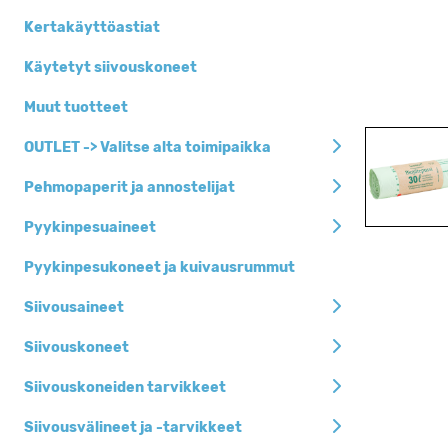
Siivousaineet
Kertakäyttöastiat
Siivousvälineet ja
-tarvikkeet
Käytetyt siivouskoneet
Pehmopaperit ja
Muut tuotteet
annostelijat
OUTLET -> Valitse alta toimipaikka
Jätesäkit, roska-
ja biopussit
Pehmopaperit ja annostelijat
Henkilöhygienia
Pyykinpesuaineet
Keittiöhygienia
Pyykinpesukoneet ja kuivausrummut
Pyykinpesuaineet
Siivousaineet
Siivouskoneet
Siivouskoneet
Suojaimet
Siivouskoneiden tarvikkeet
Kertakäyttöastiat
Siivousvälineet ja -tarvikkeet
Toimistotarvikkeet