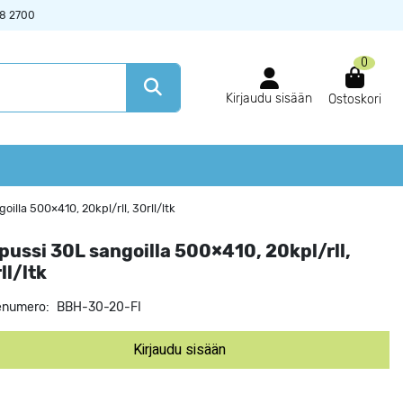
38 2700
0
Kirjaudu sisään
Ostoskori
illa 500×410, 20kpl/rll, 30rll/ltk
pussi 30L sangoilla 500×410, 20kpl/rll,
ll/ltk
enumero:
BBH-30-20-FI
Kirjaudu sisään