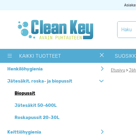
Asiaka
Tuotekategoriat
Käytetyt
siivouskoneet
KAIKKI TUOTTEET
SUOSIKK
Muut tuotteet
Henkilöhygienia
Etusivu
Jät
>
OUTLET -> Valitse
alta toimipaikka
Jätesäkit, roska- ja biopussit
Pyykinpesukoneet ja
Biopussit
kuivausrummut
Jätesäkit 50-600L
Siivouskoneiden
tarvikkeet
Roskapussit 20-30L
Uutuudet
Keittiöhygienia