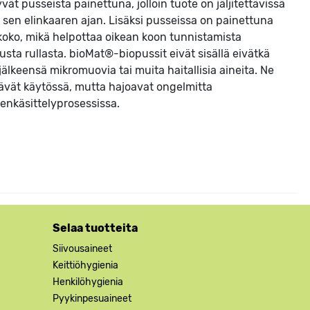
yvät pusseista painettuna, jolloin tuote on jäljitettävissä
 sen elinkaaren ajan. Lisäksi pusseissa on painettuna
akoko, mikä helpottaa oikean koon tunnistamista
usta rullasta. bioMat®-biopussit eivät sisällä eivätkä
 jälkeensä mikromuovia tai muita haitallisia aineita. Ne
ävät käytössä, mutta hajoavat ongelmitta
eenkäsittelyprosessissa.
Selaa tuotteita
Siivousaineet
Keittiöhygienia
Henkilöhygienia
Pyykinpesuaineet