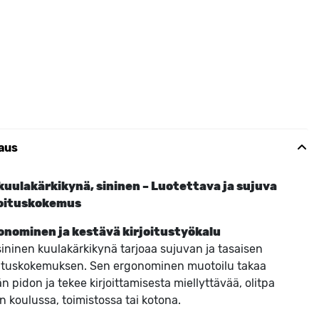
aus
kuulakärkikynä, sininen – Luotettava ja sujuva
joituskokemus
onominen ja kestävä kirjoitustyökalu
sininen kuulakärkikynä tarjoaa sujuvan ja tasaisen
oituskokemuksen. Sen ergonominen muotoilu takaa
n pidon ja tekee kirjoittamisesta miellyttävää, olitpa
en koulussa, toimistossa tai kotona.