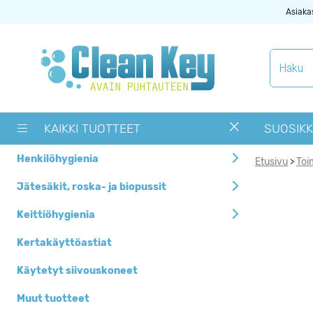
Asiaka
Tuotekategoriat
Käytetyt
siivouskoneet
KAIKKI TUOTTEET
SUOSIKK
Muut tuotteet
Henkilöhygienia
Etusivu
Toi
>
OUTLET -> Valitse
alta toimipaikka
Jätesäkit, roska- ja biopussit
Pyykinpesukoneet ja
Keittiöhygienia
kuivausrummut
Kertakäyttöastiat
Siivouskoneiden
tarvikkeet
Käytetyt siivouskoneet
Uutuudet
Muut tuotteet