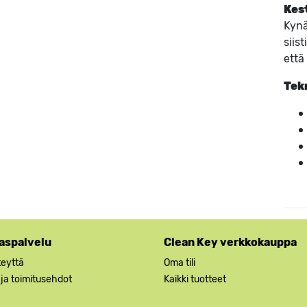
Kest
Kynä
siis
että
Tekn
aspalvelu
Clean Key verkkokauppa
teyttä
Oma tili
 ja toimitusehdot
Kaikki tuotteet