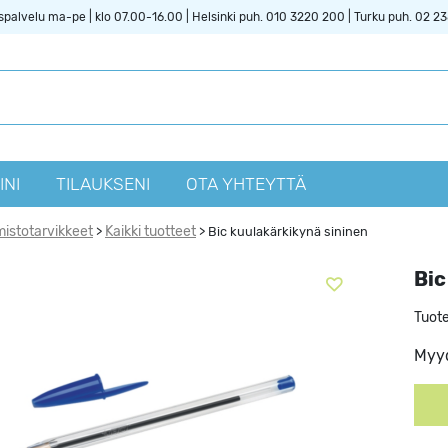
spalvelu ma-pe | klo 07.00-16.00 | Helsinki puh. 010 3220 200 | Turku puh. 02 2
INI
TILAUKSENI
OTA YHTEYTTÄ
mistotarvikkeet
Kaikki tuotteet
>
>
Bic kuulakärkikynä sininen
Bic
Tuot
Myyd