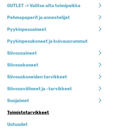
Siivousaineet
OUTLET -> Valitse alta toimipaikka
Siivousvälineet ja
Pehmopaperit ja annostelijat
-tarvikkeet
Pyykinpesuaineet
Pehmopaperit ja
annostelijat
Pyykinpesukoneet ja kuivausrummut
Jätesäkit, roska-
Siivousaineet
ja biopussit
Henkilöhygienia
Siivouskoneet
Keittiöhygienia
Siivouskoneiden tarvikkeet
Pyykinpesuaineet
Siivousvälineet ja -tarvikkeet
Siivouskoneet
Suojaimet
Suojaimet
Toimistotarvikkeet
Kertakäyttöastiat
Uutuudet
Toimistotarvikkeet