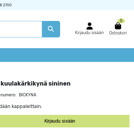
38 2700
0
Kirjaudu sisään
Ostoskori
 kuulakärkikynä sininen
enumero:
BICKYNA
ään kappaleittain.
Kirjaudu sisään