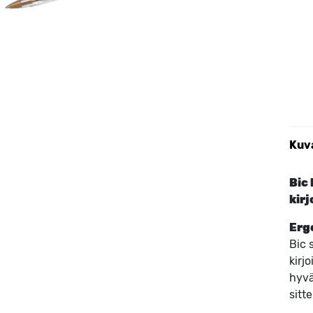
Kuv
Bic 
kir
Erg
Bic 
kirj
hyvä
sitt