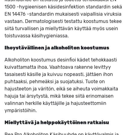
1500 -hygieenisen käsidesinfektion standardin sekä
EN 14476 -standardin mukaisesti vaipallisia viruksia
vastaan. Dermatologisesti testattu koostumus tekee
siitä turvallisen ja miellyttävän käyttää myös usein
toistuvassa käsihygieniassa.
Ihoystävällinen ja alkoholiton koostumus
Alkoholiton koostumus desinfioi kädet tehokkaasti
kuivattamatta ihoa. Vaahtoava rakenne levittyy
tasaisesti käsille ja kuivuu nopeasti, jättäen ihon
puhtaaksi, pehmeäksi ja suojatuksi. Tuote on
hajusteeton ja väritön, eikä se aiheuta voimakkaita
hajuja tai ärsytystä, mikä tekee siitä erinomaisen
valinnan herkille käyttäjille ja hajusteettomiin
ympäristöihin.
Miellyttävä ja helppokäyttöinen ratkaisu
Bea Pro Alkoholiton Käsihuuhde on käyttövalmis ja