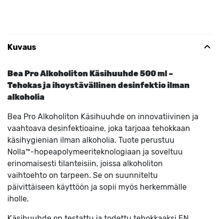
Kuvaus
Bea Pro Alkoholiton Käsihuuhde 500 ml –
Tehokas ja ihoystävällinen desinfektio ilman
alkoholia
Bea Pro Alkoholiton Käsihuuhde on innovatiivinen ja
vaahtoava desinfektioaine, joka tarjoaa tehokkaan
käsihygienian ilman alkoholia. Tuote perustuu
Nolla™-hopeapolymeeriteknologiaan ja soveltuu
erinomaisesti tilanteisiin, joissa alkoholiton
vaihtoehto on tarpeen. Se on suunniteltu
päivittäiseen käyttöön ja sopii myös herkemmälle
iholle.
Käsihuuhde on testattu ja todettu tehokkaaksi EN