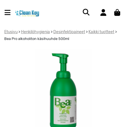
Etusivu
Henkilöhygienia
Desinfektioaineet
Kaikki tuotteet
>
>
>
>
Bea Pro alkoholiton käsihuuhde 500ml