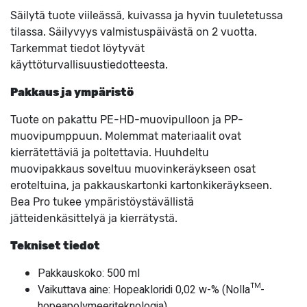
Säilytä tuote viileässä, kuivassa ja hyvin tuuletetussa
tilassa. Säilyvyys valmistuspäivästä on 2 vuotta.
Tarkemmat tiedot löytyvät
käyttöturvallisuustiedotteesta.
Pakkaus ja ympäristö
Tuote on pakattu PE-HD-muovipulloon ja PP-
muovipumppuun. Molemmat materiaalit ovat
kierrätettäviä ja poltettavia. Huuhdeltu
muovipakkaus soveltuu muovinkeräykseen osat
eroteltuina, ja pakkauskartonki kartonkikeräykseen.
Bea Pro tukee ympäristöystävällistä
jätteidenkäsittelyä ja kierrätystä.
Tekniset tiedot
Pakkauskoko: 500 ml
Vaikuttava aine: Hopeakloridi 0,02 w-% (Nolla™-
hopeapolymeeriteknologia)