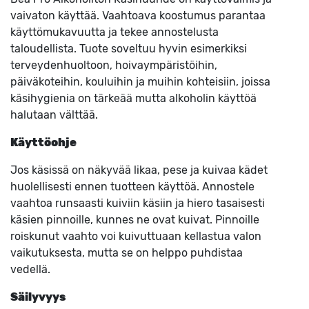
vaivaton käyttää. Vaahtoava koostumus parantaa
käyttömukavuutta ja tekee annostelusta
taloudellista. Tuote soveltuu hyvin esimerkiksi
terveydenhuoltoon, hoivaympäristöihin,
päiväkoteihin, kouluihin ja muihin kohteisiin, joissa
käsihygienia on tärkeää mutta alkoholin käyttöä
halutaan välttää.
Käyttöohje
Jos käsissä on näkyvää likaa, pese ja kuivaa kädet
huolellisesti ennen tuotteen käyttöä. Annostele
vaahtoa runsaasti kuiviin käsiin ja hiero tasaisesti
käsien pinnoille, kunnes ne ovat kuivat. Pinnoille
roiskunut vaahto voi kuivuttuaan kellastua valon
vaikutuksesta, mutta se on helppo puhdistaa
vedellä.
Säilyvyys