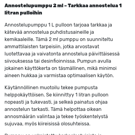
Annostelupumppu 2 ml – Tarkkaa annostelua 1
litran pulloihin
Annostelupumppu 1 L pulloon tarjoaa tarkkaa ja
kätevää annostelua puhdistusaineille ja
kemikaaleille. Tämä 2 ml pumppu on suunniteltu
ammattilaisten tarpeisiin, jotka arvostavat
luotettavaa ja vaivatonta annostelua päivittäisessä
siivouksessa tai desinfioinnissa. Pumpun avulla
jokainen käyttökerta on täsmällinen, mikä minimoi
aineen hukkaa ja varmistaa optimaalisen käytön.
Käytännöllinen muotoilu tekee pumpusta
helppokäyttöisen. Se kiinnittyy 1 litran pulloon
nopeasti ja tukevasti, ja selkeä painatus ohjaa
annostelun tarkasti. Tämä helpottaa oikean
annosmäärän valintaa ja tekee työskentelystä
sujuvaa, myös kiireisissä olosuhteissa.