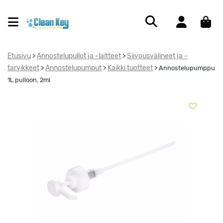
Etusivu
Annostelupullot ja -laitteet
Siivousvälineet ja -
>
>
tarvikkeet
Annostelupumput
Kaikki tuotteet
>
>
>
Annostelupumppu
1L pulloon, 2ml