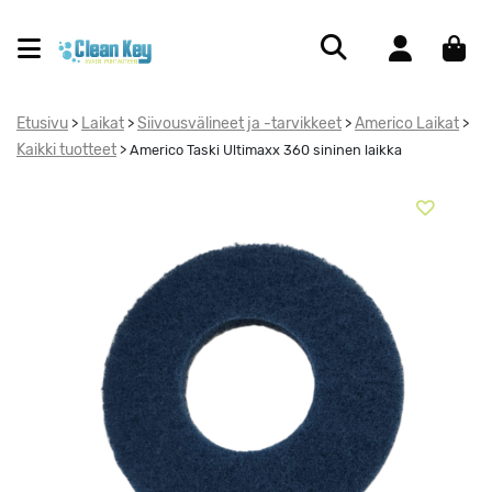
Etusivu
Laikat
Siivousvälineet ja -tarvikkeet
Americo Laikat
>
>
>
>
Kaikki tuotteet
>
Americo Taski Ultimaxx 360 sininen laikka