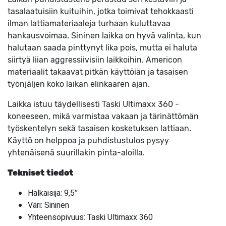
tasalaatuisiin kuituihin, jotka toimivat tehokkaasti
ilman lattiamateriaaleja turhaan kuluttavaa
hankausvoimaa. Sininen laikka on hyvä valinta, kun
halutaan saada pinttynyt lika pois, mutta ei haluta
siirtyä liian aggressiivisiin laikkoihin. Americon
materiaalit takaavat pitkän käyttöiän ja tasaisen
työnjäljen koko laikan elinkaaren ajan.
Laikka istuu täydellisesti Taski Ultimaxx 360 -
koneeseen, mikä varmistaa vakaan ja tärinättömän
työskentelyn sekä tasaisen kosketuksen lattiaan.
Käyttö on helppoa ja puhdistustulos pysyy
yhtenäisenä suurillakin pinta-aloilla.
Tekniset tiedot
Halkaisija: 9,5″
Väri: Sininen
Yhteensopivuus: Taski Ultimaxx 360