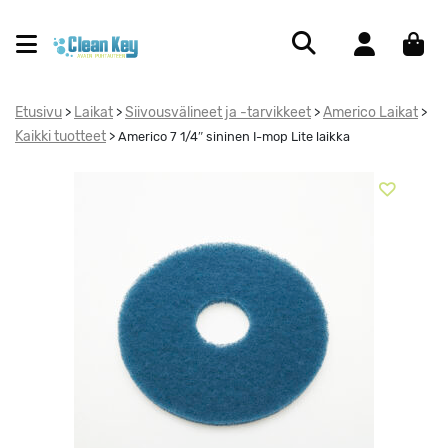
Etusivu
Laikat
Siivousvälineet ja -tarvikkeet
Americo Laikat
>
>
>
>
Kaikki tuotteet
>
Americo 7 1/4″ sininen I-mop Lite laikka