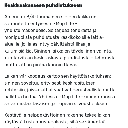
Keskiraskaaseen puhdistukseen
Americo 7 3/4-tuumainen sininen laikka on
suunniteltu erityisesti I-Mop Lite -
yhdistelmäkoneelle. Se tarjoaa tehokasta ja
monipuolista puhdistusta keskikokoisille lattia-
alueille, joilla esiintyy päivittäistä likaa ja
kulumisjälkiä. Sininen laikka on täydellinen valinta,
kun tarvitaan keskiraskasta puhdistusta – tehokasta
mutta lattian pintaa kunnioittavaa.
Laikan värikoodaus kertoo sen käyttötarkoituksen:
sininen soveltuu erityisesti keskirasituksen
kohteisiin, joissa lattiat vaativat perusteellista mutta
hallittua hoitoa. Yhdessä I-Mop Lite -koneen kanssa
se varmistaa tasaisen ja nopean siivoustuloksen.
Kestävä ja helppokäyttöinen rakenne tekee laikan
käytöstä kustannustehokasta, sillä se vähentää