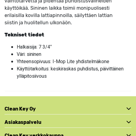
vaihtotarvetta ja pidentää puhdistusvälineiden
käyttöikää. Sininen laikka toimii monipuolisesti
erilaisilla kovilla lattiapinnoilla, säilyttäen lattian
siistin ja huolitellun ulkonäön.
Tekniset tiedot
Halkaisija: 7 3/4″
Väri: sininen
Yhteensopivuus: I-Mop Lite yhdistelmäkone
Käyttötarkoitus: keskiraskas puhdistus, päivittäinen
ylläpitosiivous
Clean Key Oy
Asiakaspalvelu
Clean Key verkkokauppa