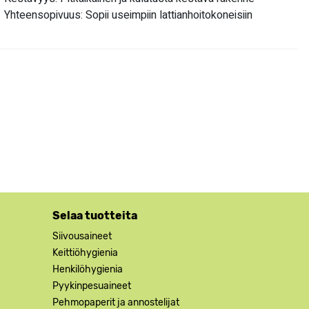
Yhteensopivuus: Sopii useimpiin lattianhoitokoneisiin
Selaa tuotteita
Siivousaineet
Keittiöhygienia
Henkilöhygienia
Pyykinpesuaineet
Pehmopaperit ja annostelijat