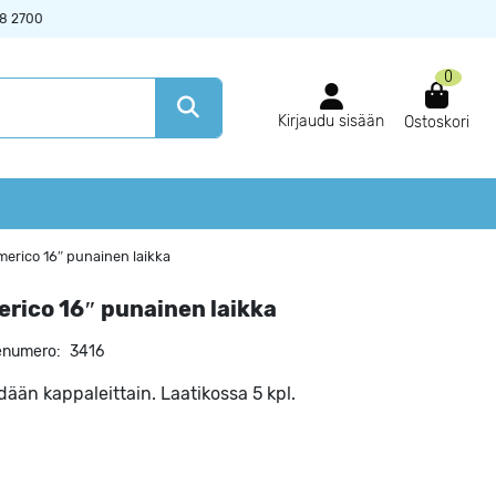
38 2700
0
Kirjaudu sisään
Ostoskori
erico 16″ punainen laikka
rico 16″ punainen laikka
enumero:
3416
ään kappaleittain. Laatikossa 5 kpl.