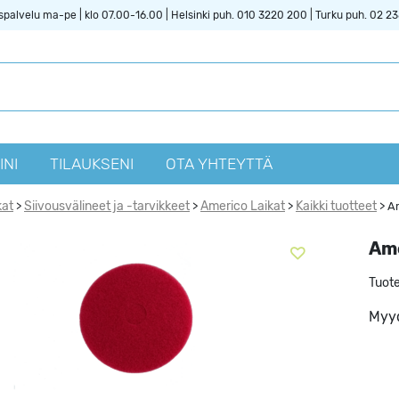
spalvelu ma-pe | klo 07.00-16.00 | Helsinki puh. 010 3220 200 | Turku puh. 02 2
INI
TILAUKSENI
OTA YHTEYTTÄ
kat
Siivousvälineet ja -tarvikkeet
Americo Laikat
Kaikki tuotteet
>
>
>
>
Am
Ame
Tuot
Myyd