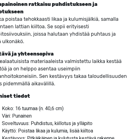
apainoinen ratkaisu puhdistukseen ja
lotukseen
ka poistaa tehokkaasti likaa ja kulumisjälkiä, samalla
ntaen lattian kiiltoa. Se sopii erityisesti
pitosiivouksiin, joissa halutaan yhdistää puhtaus ja
 ulkonäkö.
tävä ja yhteensopiva
ealaatuisista materiaaleista valmistettu laikka kestää
töä ja on helppo asentaa useimpiin
ianhoitokoneisiin. Sen kestävyys takaa taloudellisuuden
 pidemmällä aikavälillä.
niset tiedot
Koko: 16 tuumaa (n. 40,6 cm)
Väri: Punainen
Soveltuvuus: Puhdistus, kiillotus ja ylläpito
Käyttö: Poistaa likaa ja kulumia, lisää kiiltoa
Kestävyys: Pitkäikäinen ja kulutusta kestävä rakenne