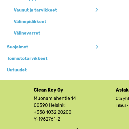
Vaunut ja tarvikkeet
Välinepidikkeet
Välinevarret
Suojaimet
Toimistotarvikkeet
Uutuudet
Clean Key Oy
Asiak
Muonamiehentie 14
Ota yh
00390 Helsinki
Tilaus-
+358 1032 20200
Y-1962761-2