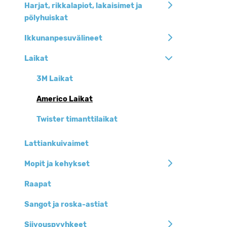
Harjat, rikkalapiot, lakaisimet ja
pölyhuiskat
Ikkunanpesuvälineet
Laikat
3M Laikat
Americo Laikat
Twister timanttilaikat
Lattiankuivaimet
Mopit ja kehykset
Raapat
Sangot ja roska-astiat
Siivouspyyhkeet