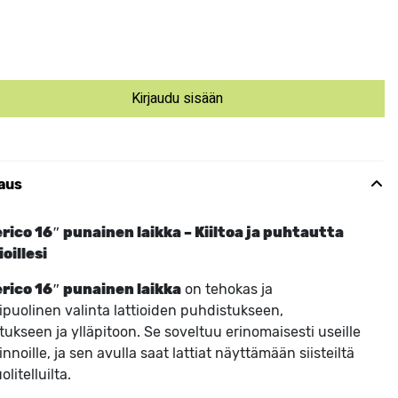
Kirjaudu sisään
aus
ico 16″ punainen laikka – Kiiltoa ja puhtautta
ioillesi
rico 16″ punainen laikka
on tehokas ja
puolinen valinta lattioiden puhdistukseen,
lotukseen ja ylläpitoon. Se soveltuu erinomaisesti useille
pinnoille, ja sen avulla saat lattiat näyttämään siisteiltä
olitelluilta.