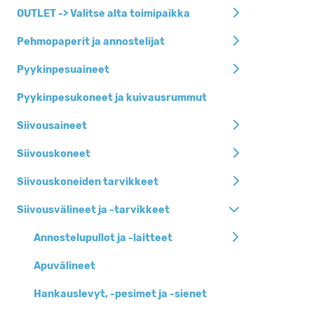
Siivousaineet
OUTLET -> Valitse alta toimipaikka
Siivousvälineet ja
Pehmopaperit ja annostelijat
-tarvikkeet
Pyykinpesuaineet
Pehmopaperit ja
annostelijat
Pyykinpesukoneet ja kuivausrummut
Jätesäkit, roska-
Siivousaineet
ja biopussit
Henkilöhygienia
Siivouskoneet
Keittiöhygienia
Siivouskoneiden tarvikkeet
Pyykinpesuaineet
Siivousvälineet ja -tarvikkeet
Siivouskoneet
Annostelupullot ja -laitteet
Suojaimet
Apuvälineet
Kertakäyttöastiat
Hankauslevyt, -pesimet ja -sienet
Toimistotarvikkeet