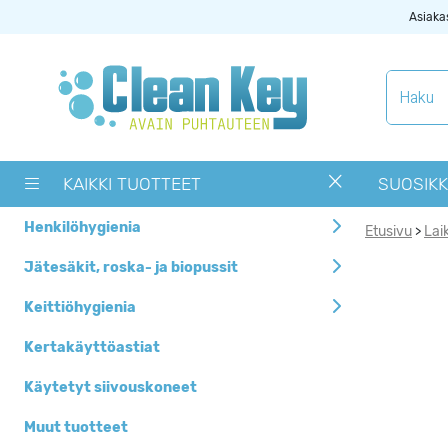
Asiaka
Tuotekategoriat
Käytetyt
siivouskoneet
KAIKKI TUOTTEET
SUOSIKK
Muut tuotteet
Henkilöhygienia
Etusivu
Lai
>
OUTLET -> Valitse
alta toimipaikka
Jätesäkit, roska- ja biopussit
Pyykinpesukoneet ja
Keittiöhygienia
kuivausrummut
Kertakäyttöastiat
Siivouskoneiden
tarvikkeet
Käytetyt siivouskoneet
Uutuudet
Muut tuotteet