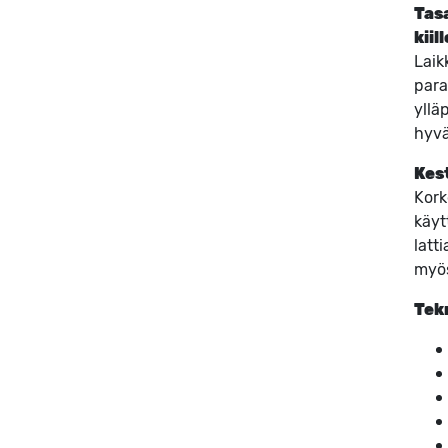
Tas
kiil
Laik
para
yllä
hyvä
Kes
Kork
käyt
latt
myös
Tek