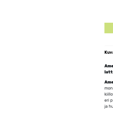
Kuv
Amer
latt
Ame
moni
kiil
eri 
ja hu