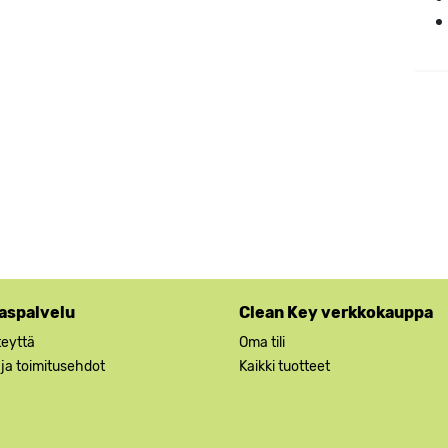
aspalvelu
Clean Key verkkokauppa
teyttä
Oma tili
 ja toimitusehdot
Kaikki tuotteet