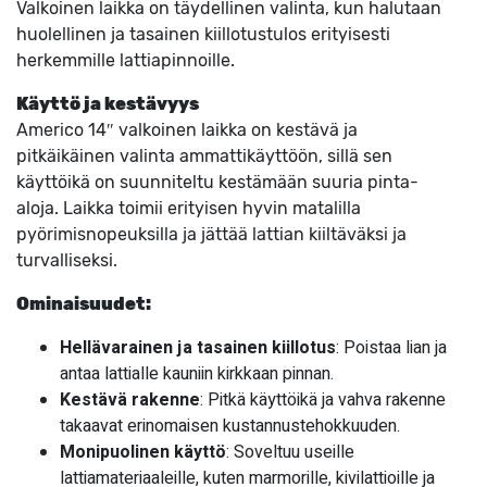
Valkoinen laikka on täydellinen valinta, kun halutaan
huolellinen ja tasainen kiillotustulos erityisesti
herkemmille lattiapinnoille.
Käyttö ja kestävyys
Americo 14″ valkoinen laikka on kestävä ja
pitkäikäinen valinta ammattikäyttöön, sillä sen
käyttöikä on suunniteltu kestämään suuria pinta-
aloja. Laikka toimii erityisen hyvin matalilla
pyörimisnopeuksilla ja jättää lattian kiiltäväksi ja
turvalliseksi.
Ominaisuudet:
Hellävarainen ja tasainen kiillotus
: Poistaa lian ja
antaa lattialle kauniin kirkkaan pinnan.
Kestävä rakenne
: Pitkä käyttöikä ja vahva rakenne
takaavat erinomaisen kustannustehokkuuden.
Monipuolinen käyttö
: Soveltuu useille
lattiamateriaaleille, kuten marmorille, kivilattioille ja