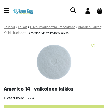
Etusivu
Laikat
Siivousvälineet ja -tarvikkeet
Americo Laikat
>
>
>
>
Kaikki tuotteet
>
Americo 14″ valkoinen laikka
Americo 14″ valkoinen laikka
Tuotenumero:
3314