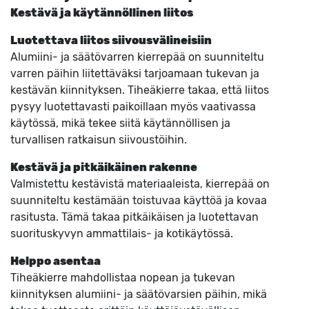
Kestävä ja käytännöllinen liitos
Luotettava liitos siivousvälineisiin
Alumiini- ja säätövarren kierrepää on suunniteltu
varren päihin liitettäväksi tarjoamaan tukevan ja
kestävän kiinnityksen. Tiheäkierre takaa, että liitos
pysyy luotettavasti paikoillaan myös vaativassa
käytössä, mikä tekee siitä käytännöllisen ja
turvallisen ratkaisun siivoustöihin.
Kestävä ja pitkäikäinen rakenne
Valmistettu kestävistä materiaaleista, kierrepää on
suunniteltu kestämään toistuvaa käyttöä ja kovaa
rasitusta. Tämä takaa pitkäikäisen ja luotettavan
suorituskyvyn ammattilais- ja kotikäytössä.
Helppo asentaa
Tiheäkierre mahdollistaa nopean ja tukevan
kiinnityksen alumiini- ja säätövarsien päihin, mikä