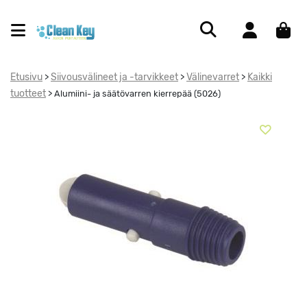
Etusivu
Siivousvälineet ja -tarvikkeet
Välinevarret
Kaikki
>
>
>
tuotteet
>
Alumiini- ja säätövarren kierrepää (5026)