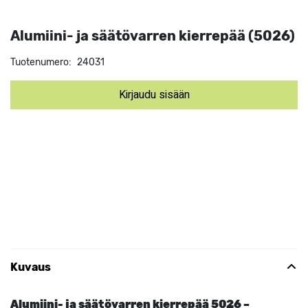
Alumiini- ja säätövarren kierrepää (5026)
Tuotenumero:
24031
Kirjaudu sisään
Kuvaus
Alumiini- ja säätövarren kierrepää 5026 –