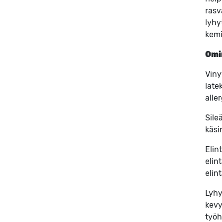
rasv
lyhy
kemi
Omi
Viny
late
alle
Sile
käsi
Elin
elin
elin
Lyhy
kevy
työh