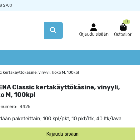
38 2700
0
Kirjaudu sisään
Ostoskori
 kertakäyttökäsine, vinyyli, koko M, 100kpl
NA Classic kertakäyttökäsine, vinyyli,
o M, 100kpl
enumero:
4425
ään paketeittain; 100 kpl/pkt, 10 pkt/ltk, 40 ltk/lava
Kirjaudu sisään