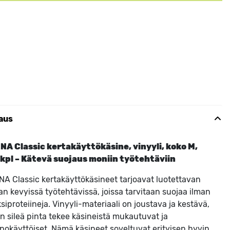
aus
NA Classic kertakäyttökäsine, vinyyli, koko M,
 kpl – Kätevä suojaus moniin työtehtäviin
A Classic kertakäyttökäsineet tarjoavat luotettavan
an kevyissä työtehtävissä, joissa tarvitaan suojaa ilman
ksiproteiineja. Vinyyli-materiaali on joustava ja kestävä,
en sileä pinta tekee käsineistä mukautuvat ja
pokäyttöiset. Nämä käsineet soveltuvat erityisen hyvin