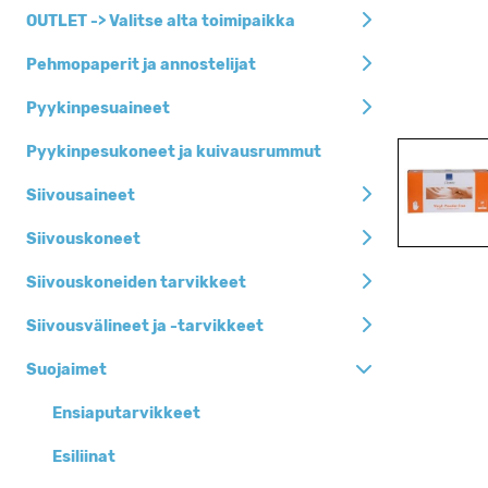
Siivousaineet
OUTLET -> Valitse alta toimipaikka
Siivousvälineet ja
Pehmopaperit ja annostelijat
-tarvikkeet
Pyykinpesuaineet
Pehmopaperit ja
annostelijat
Pyykinpesukoneet ja kuivausrummut
Jätesäkit, roska-
Siivousaineet
ja biopussit
Henkilöhygienia
Siivouskoneet
Keittiöhygienia
Siivouskoneiden tarvikkeet
Pyykinpesuaineet
Siivousvälineet ja -tarvikkeet
Siivouskoneet
Suojaimet
Suojaimet
Ensiaputarvikkeet
Kertakäyttöastiat
Esiliinat
Toimistotarvikkeet