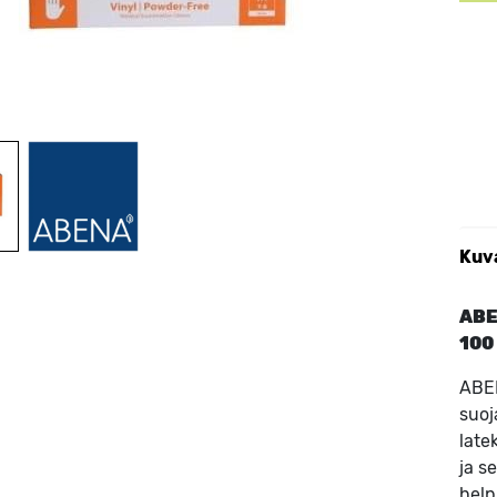
Kuv
ABE
100
ABEN
suoj
late
ja s
help