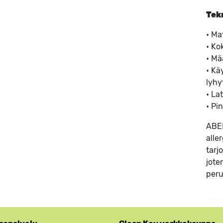
Tek
• Mat
• Ko
• Mä
• Kä
lyhy
• La
• Pin
ABEN
alle
tarj
jote
peru