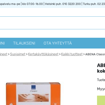
spalvelu ma-pe | klo 07.00-16.00 | Helsinki puh. 010 3220 200 | Turku puh. 02 2
INI
TILAUKSENI
OTA YHTEYTTÄ
ineet
Suojaimet
Kertakäyttökäsineet
Kaikki tuotteet
>
>
>
>
ABENA Classic
ABE
kok
Tuot
Myyd