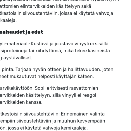
attomien elintarvikkeiden käsittelyyn sekä
tkestoisiin siivoustehtäviin, joissa ei käytetä vahvoja
kaaleja.
naisuudet ja edut
yli-materiaali: Kestävä ja joustava vinyyli ei sisällä
ksiproteiineja tai kiihdyttimiä, mikä tekee käsineistä
rgiaystävälliset.
ä pinta: Tarjoaa hyvän otteen ja hallittavuuden, joten
neet mukautuvat helposti käyttäjän käteen.
tarvikekäyttöön: Sopii erityisesti rasvattomien
tarvikkeiden käsittelyyn, sillä vinyyli ei reagoi
tarvikkeiden kanssa.
tkestoisiin siivoustehtäviin: Erinomainen valinta
empiin siivoustehtäviin ja muuhun kevyempään
ön, jossa ei käytetä vahvoja kemikaaleja.