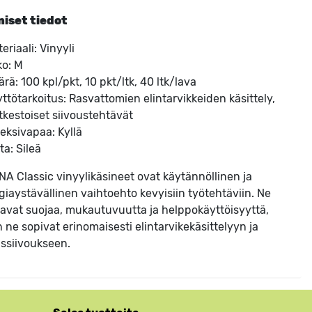
niset tiedot
eriaali: Vinyyli
ko: M
ärä: 100 kpl/pkt, 10 pkt/ltk, 40 ltk/lava
yttötarkoitus: Rasvattomien elintarvikkeiden käsittely,
tkestoiset siivoustehtävät
teksivapaa: Kyllä
ta: Sileä
A Classic vinyylikäsineet ovat käytännöllinen ja
rgiaystävällinen vaihtoehto kevyisiin työtehtäviin. Ne
oavat suojaa, mukautuvuutta ja helppokäyttöisyyttä,
n ne sopivat erinomaisesti elintarvikekäsittelyyn ja
ssiivoukseen.