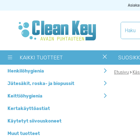
Asiaka
Tuotekategoriat
Käytetyt
siivouskoneet
KAIKKI TUOTTEET
SUOSIKK
Muut tuotteet
Henkilöhygienia
Etusivu
Käs
>
OUTLET -> Valitse
alta toimipaikka
Jätesäkit, roska- ja biopussit
Pyykinpesukoneet ja
Keittiöhygienia
kuivausrummut
Kertakäyttöastiat
Siivouskoneiden
tarvikkeet
Käytetyt siivouskoneet
Uutuudet
Muut tuotteet