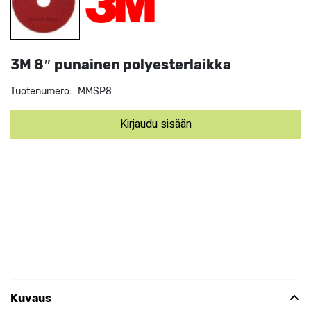
3M 8″ punainen polyesterlaikka
Tuotenumero:
MMSP8
Kirjaudu sisään
Kuvaus