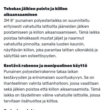
Tehokas jälkien poisto ja kiillon
aikaansaaminen
3M 8″ punainen polyesterlaikka on suunniteltu
erityisesti vahatuilta lattioilta jääneiden jälkien
poistamiseen ja kiillon aikaansaamiseen. Tämä laikka
poistaa tehokkaasti mustat jäljet ja naarmut
vahatuilta pinnoilta, samalla luoden kauniin,
näyttävän kiillon, joka parantaa lattian ulkonäköä ja
säilyttää sen esteettisyyden.
Kestävä rakenne ja monipuolinen käyttö
Punainen polyesterirakenne takaa laikan
kestävyyden ja erinomaisen suorituskyvyn. Se on
ihanteellinen valinta lattianhoitoon, jossa vaaditaan
sekä jälkien poistoa että kiillon aikaansaamista. Tämä
laikka on täydellinen väline vahatuille lattioille, joissa
tarvitaan lisähuoltoa ja kiiltoa.