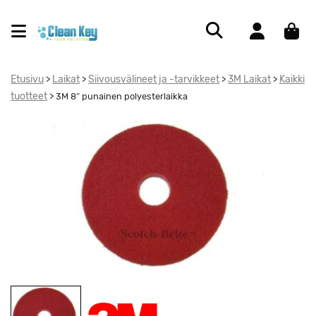
Etusivu
Laikat
Siivousvälineet ja -tarvikkeet
3M Laikat
Kaikki
>
>
>
>
tuotteet
>
3M 8″ punainen polyesterlaikka