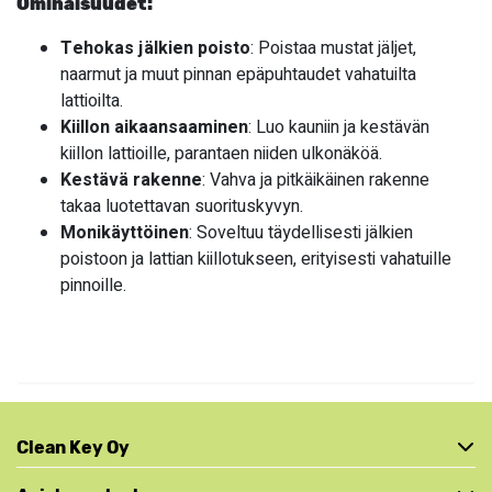
Ominaisuudet:
Tehokas jälkien poisto
: Poistaa mustat jäljet,
naarmut ja muut pinnan epäpuhtaudet vahatuilta
lattioilta.
Kiillon aikaansaaminen
: Luo kauniin ja kestävän
kiillon lattioille, parantaen niiden ulkonäköä.
Kestävä rakenne
: Vahva ja pitkäikäinen rakenne
takaa luotettavan suorituskyvyn.
Monikäyttöinen
: Soveltuu täydellisesti jälkien
poistoon ja lattian kiillotukseen, erityisesti vahatuille
pinnoille.
Clean Key Oy