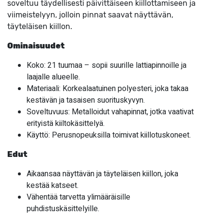
soveltuu täydellisesti päivittäiseen kiillottamiseen ja
viimeistelyyn, jolloin pinnat saavat näyttävän,
täyteläisen kiillon.
Ominaisuudet
Koko: 21 tuumaa – sopii suurille lattiapinnoille ja
laajalle alueelle.
Materiaali: Korkealaatuinen polyesteri, joka takaa
kestävän ja tasaisen suorituskyvyn.
Soveltuvuus: Metalloidut vahapinnat, jotka vaativat
erityistä kiiltokäsittelyä.
Käyttö: Perusnopeuksilla toimivat kiillotuskoneet.
Edut
Aikaansaa näyttävän ja täyteläisen kiillon, joka
kestää katseet.
Vähentää tarvetta ylimääräisille
puhdistuskäsittelyille.