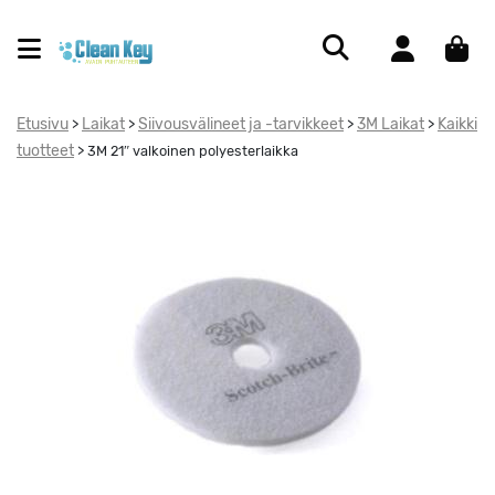
Etusivu
Laikat
Siivousvälineet ja -tarvikkeet
3M Laikat
Kaikki
>
>
>
>
tuotteet
>
3M 21″ valkoinen polyesterlaikka