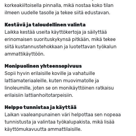
korkeakiiltoisella pinnalla, mikä nostaa koko tilan
ilmeen uudelle tasolle ja tekee siitä edustavan.
Kestävä ja taloudellinen valinta
Laikka kestää useita käyttökertoja ja säilyttää
erinomaisen suorituskykynsä pitkään, mikä tekee
siitä kustannustehokkaan ja luotettavan työkalun
ammattikäyttöön.
Monipuolinen yhteensopivuus
Sopii hyvin erilaisille koville ja vahatuille
lattiamateriaaleille, kuten muovimatolle ja
linoleumille, joten se on monikäyttöinen ratkaisu
erilaisiin lattianhoitotarpeisiin.
Helppo tunnistaa ja käyttää
Laikan vaaleanpunainen väri helpottaa sen nopeaa
tunnistusta ja valintaa työkalupakista, mikä lisää
käyttömukavuutta ammattilaisille.