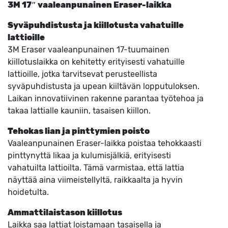
3M 17″ vaaleanpunainen Eraser-laikka
Syväpuhdistusta ja kiillotusta vahatuille
lattioille
3M Eraser vaaleanpunainen 17-tuumainen
kiillotuslaikka on kehitetty erityisesti vahatuille
lattioille, jotka tarvitsevat perusteellista
syväpuhdistusta ja upean kiiltävän lopputuloksen.
Laikan innovatiivinen rakenne parantaa työtehoa ja
takaa lattialle kauniin, tasaisen kiillon.
Tehokas lian ja pinttymien poisto
Vaaleanpunainen Eraser-laikka poistaa tehokkaasti
pinttynyttä likaa ja kulumisjälkiä, erityisesti
vahatuilta lattioilta. Tämä varmistaa, että lattia
näyttää aina viimeistellyltä, raikkaalta ja hyvin
hoidetulta.
Ammattilaistason kiillotus
Laikka saa lattiat loistamaan tasaisella ja