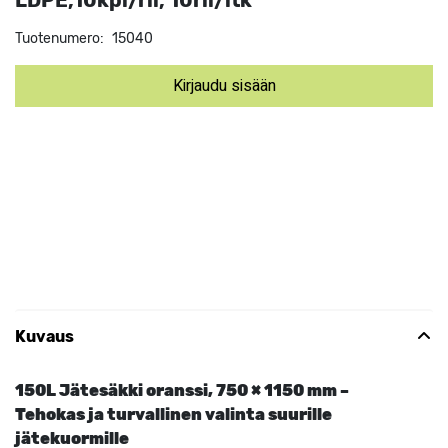
LDPE,10kpl/rll, 10rll/ltk
Tuotenumero:
15040
Kirjaudu sisään
Kuvaus
150L Jätesäkki oranssi, 750 × 1150 mm –
Tehokas ja turvallinen valinta suurille
jätekuormille