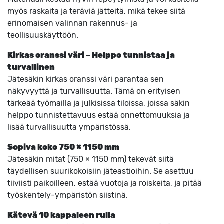
myös raskaita ja teräviä jätteitä, mikä tekee siitä
erinomaisen valinnan rakennus- ja
teollisuuskäyttöön.
Kirkas oranssi väri – Helppo tunnistaa ja
turvallinen
Jätesäkin kirkas oranssi väri parantaa sen
näkyvyyttä ja turvallisuutta. Tämä on erityisen
tärkeää työmailla ja julkisissa tiloissa, joissa säkin
helppo tunnistettavuus estää onnettomuuksia ja
lisää turvallisuutta ympäristössä.
Sopiva koko 750 × 1150 mm
Jätesäkin mitat (750 × 1150 mm) tekevät siitä
täydellisen suurikokoisiin jäteastioihin. Se asettuu
tiiviisti paikoilleen, estää vuotoja ja roiskeita, ja pitää
työskentely-ympäristön siistinä.
Kätevä 10 kappaleen rulla