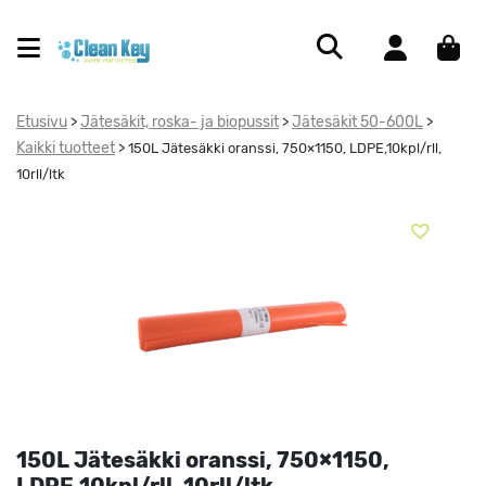
Etusivu
Jätesäkit, roska- ja biopussit
Jätesäkit 50-600L
>
>
>
Kaikki tuotteet
>
150L Jätesäkki oranssi, 750×1150, LDPE,10kpl/rll,
10rll/ltk
150L Jätesäkki oranssi, 750×1150,