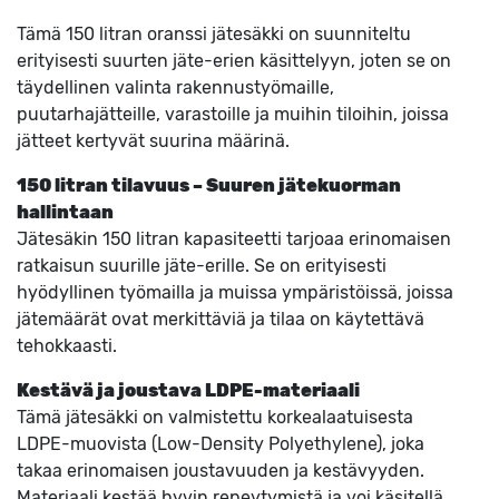
Tämä 150 litran oranssi jätesäkki on suunniteltu
erityisesti suurten jäte-erien käsittelyyn, joten se on
täydellinen valinta rakennustyömaille,
puutarhajätteille, varastoille ja muihin tiloihin, joissa
jätteet kertyvät suurina määrinä.
150 litran tilavuus – Suuren jätekuorman
hallintaan
Jätesäkin 150 litran kapasiteetti tarjoaa erinomaisen
ratkaisun suurille jäte-erille. Se on erityisesti
hyödyllinen työmailla ja muissa ympäristöissä, joissa
jätemäärät ovat merkittäviä ja tilaa on käytettävä
tehokkaasti.
Kestävä ja joustava LDPE-materiaali
Tämä jätesäkki on valmistettu korkealaatuisesta
LDPE-muovista (Low-Density Polyethylene), joka
takaa erinomaisen joustavuuden ja kestävyyden.
Materiaali kestää hyvin repeytymistä ja voi käsitellä